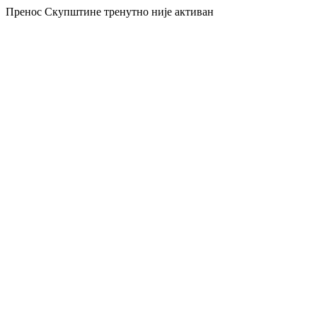
Пренос Скупштине тренутно није активан